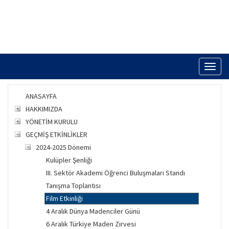
Toggl
naviga
ANASAYFA
HAKKIMIZDA
YÖNETİM KURULU
GEÇMİŞ ETKİNLİKLER
2024-2025 Dönemi
Kulüpler Şenliği
III. Sektör Akademi Öğrenci Buluşmaları Standı
Tanışma Toplantısı
Film Etkinliği
4 Aralık Dünya Madenciler Günü
6 Aralık Türkiye Maden Zirvesi