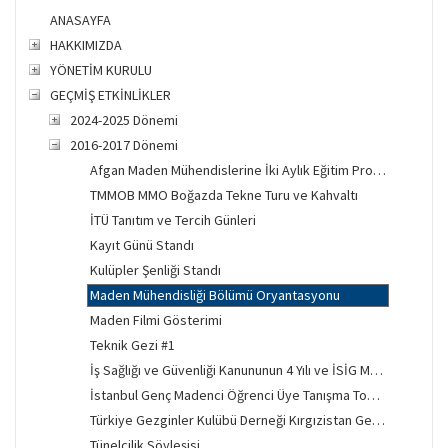
ANASAYFA
HAKKIMIZDA
YÖNETİM KURULU
GEÇMİŞ ETKİNLİKLER
2024-2025 Dönemi
2016-2017 Dönemi
Afgan Maden Mühendislerine İki Aylık Eğitim Projesi
TMMOB MMO Boğazda Tekne Turu ve Kahvaltı
İTÜ Tanıtım ve Tercih Günleri
Kayıt Günü Standı
Kulüpler Şenliği Standı
Maden Mühendisliği Bölümü Oryantasyonu
Maden Filmi Gösterimi
Teknik Gezi #1
İş Sağlığı ve Güvenliği Kanununun 4 Yılı ve İSİG Mücadelesi
İstanbul Genç Madenci Öğrenci Üye Tanışma Toplantısı
Türkiye Gezginler Kulübü Derneği Kırgızistan Gecesi
Tünelcilik Söyleşisi