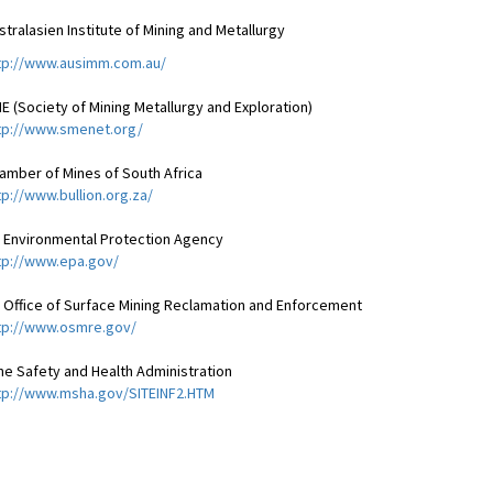
stralasien Institute of Mining and Metallurgy
tp://www.ausimm.com.au/
E (Society of Mining Metallurgy and Exploration)
tp://www.smenet.org/
amber of Mines of South Africa
tp://www.bullion.org.za/
 Environmental Protection Agency
tp://www.epa.gov/
 Office of Surface Mining Reclamation and Enforcement
tp://www.osmre.gov/
ne Safety and Health Administration
tp://www.msha.gov/SITEINF2.HTM