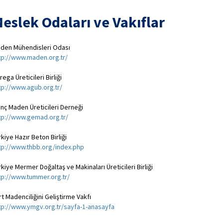
eslek Odaları ve Vakıflar
den Mühendisleri Odası
tp://www.maden.org.tr/
rega Üreticileri Birliği
tp://www.agub.org.tr/
nç Maden Üreticileri Derneği
tp://www.gemad.org.tr/
rkiye Hazır Beton Birliği
tp://www.thbb.org/index.php
rkiye Mermer Doğaltaş ve Makinaları Üreticileri Birliği
tp://www.tummer.org.tr/
rt Madenciliğini Geliştirme Vakfı
tp://www.ymgv.org.tr/sayfa-1-anasayfa