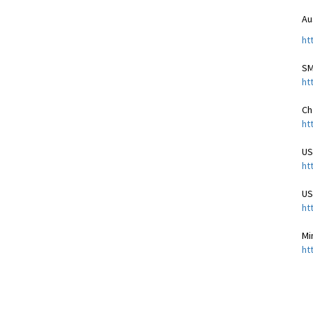
Au
ht
SM
ht
Ch
ht
US
ht
US
ht
Mi
ht