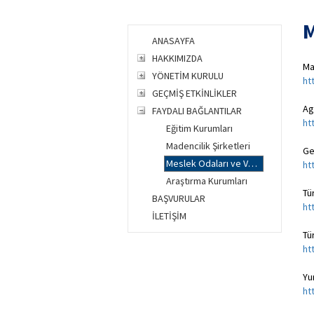
M
ANASAYFA
HAKKIMIZDA
Ma
YÖNETİM KURULU
ht
GEÇMİŞ ETKİNLİKLER
Ag
FAYDALI BAĞLANTILAR
ht
Eğitim Kurumları
Madencilik Şirketleri
Ge
Meslek Odaları ve Vakıflar
ht
Araştırma Kurumları
Tü
BAŞVURULAR
ht
İLETİŞİM
Tü
ht
Yu
ht