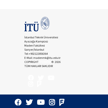
İstanbul Teknik Üniversitesi
Ayazağa Kampüsü
Maden Fakültesi
Sarıyer/İstanbul
Tel:+902122856364
E-Mail: madenmk@itu.edu.tr
COPYRIGHT
İTÜBİDB
©
2026
TÜM HAKLARI SAKLIDIR