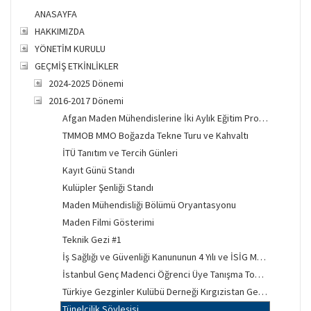
ANASAYFA
HAKKIMIZDA
YÖNETİM KURULU
GEÇMİŞ ETKİNLİKLER
2024-2025 Dönemi
2016-2017 Dönemi
Afgan Maden Mühendislerine İki Aylık Eğitim Projesi
TMMOB MMO Boğazda Tekne Turu ve Kahvaltı
İTÜ Tanıtım ve Tercih Günleri
Kayıt Günü Standı
Kulüpler Şenliği Standı
Maden Mühendisliği Bölümü Oryantasyonu
Maden Filmi Gösterimi
Teknik Gezi #1
İş Sağlığı ve Güvenliği Kanununun 4 Yılı ve İSİG Mücadelesi
İstanbul Genç Madenci Öğrenci Üye Tanışma Toplantısı
Türkiye Gezginler Kulübü Derneği Kırgızistan Gecesi
Tünelcilik Söyleşisi