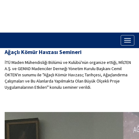
Toggl
naviga
Ağaçlı Kömür Havzası Semineri
İTÜ Maden Mühendisliği Bölümü ve Kulübü'nün organize ettiği, MİLTEN
A.Ş. ve GEMAD Madenciler Derneği Yönetim Kurulu Başkanı Cemil
ÖKTEN'in sunumu ile "Ağaçlı Kömür Havzası; Tarihçesi, Ağaçlandırma
Çalışmaları ve Bu Alanlarda Yapılmakta Olan Büyük Ölçekli Proje
Uygulamalarının Etkileri" konulu seminer verildi.