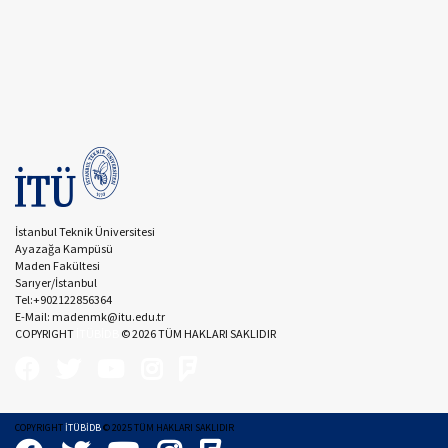
İstanbul Teknik Üniversitesi
Ayazağa Kampüsü
Maden Fakültesi
Sarıyer/İstanbul
Tel:+902122856364
E-Mail: madenmk@itu.edu.tr
COPYRIGHT
İTÜBİDB
©
2026
TÜM HAKLARI SAKLIDIR
COPYRIGHT
İTÜBİDB
© 2025 TÜM HAKLARI SAKLIDIR